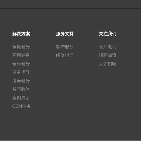
解决方案
服务支持
关注我们
家庭健身
客户服务
售后电话
商用健身
维修指导
招商加盟
全民健身
人才招聘
健身指导
康养健身
智慧教体
案例展示
OEM业务