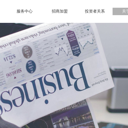
服务中心
招商加盟
投资者关系
关