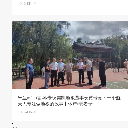
2026-08-04
米兰milan官网-专访美凯地板董事长黄瑞更：一个航
天人专注做地板的故事丨体产•志者录
2026-08-04