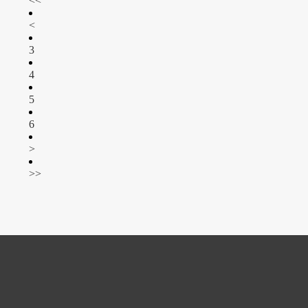
<<
<
3
4
5
6
>
>>