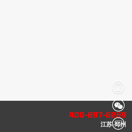
江苏-邳州