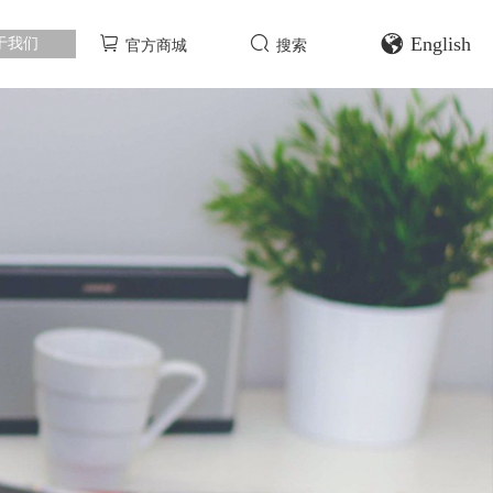
English
于我们
官方商城
搜索