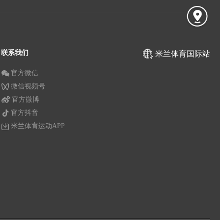
联系我们
米兰体育国际站
官方微信
微信视频号
官方微博
官方抖音
米兰体育运动APP