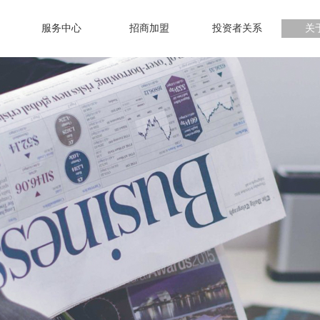
服务中心
招商加盟
投资者关系
关