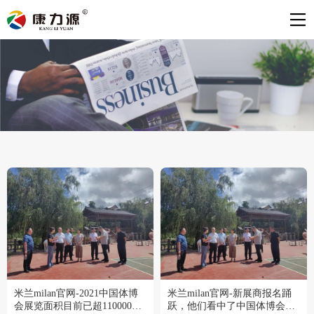
米兰milan官网-2021中国体博
米兰milan官网-新展商报名踊
会展览面积目前已超110000
跃，他们看中了中国体博会什