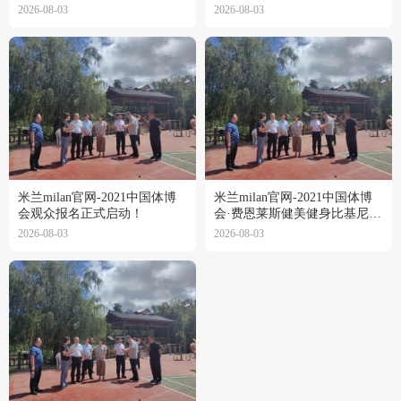
㎡！
么？
2026-08-03
2026-08-03
米兰milan官网-2021中国体博
米兰milan官网-2021中国体博
会观众报名正式启动！
会·费恩莱斯健美健身比基尼大
赛报名开启！
2026-08-03
2026-08-03