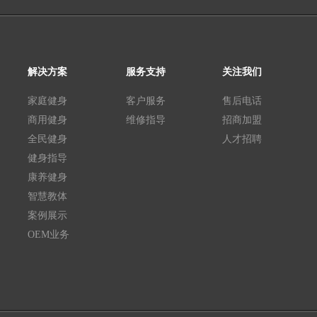
解决方案
服务支持
关注我们
家庭健身
客户服务
售后电话
商用健身
维修指导
招商加盟
全民健身
人才招聘
健身指导
康养健身
智慧教体
案例展示
OEM业务