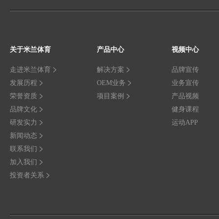
关于米兰体育
产品中心
视频中心
走进米兰体育
解决方案
品牌宣传
发展历程
OEM业务
业务宣传
荣誉资质
项目案例
产品视频
品牌文化
健身课程
研发实力
运动APP
新闻动态
联系我们
加入我们
投资者关系