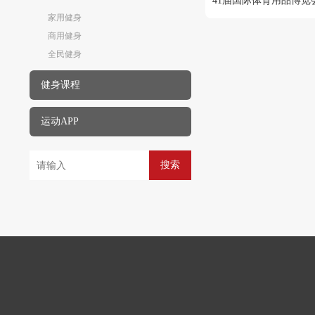
41届国际体育用品博览会
家用健身
商用健身
全民健身
健身课程
运动APP
搜索