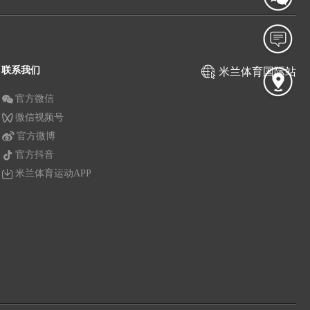
联系我们
米兰体育国际站
官方微信
微信视频号
官方微博
官方抖音
米兰体育运动APP