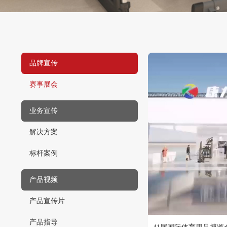
品牌宣传
赛事展会
业务宣传
解决方案
标杆案例
产品视频
产品宣传片
产品指导