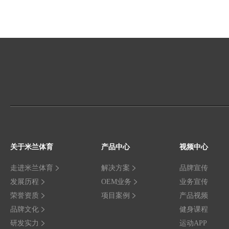
关于米兰体育
产品中心
视频中心
走进米兰体育
解决方案
品牌宣传
发展历程
OEM业务
业务宣传
荣誉资质
项目案例
产品视频
品牌文化
健身课程
研发实力
运动APP