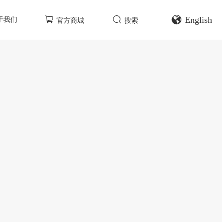
English
于我们
官方商城
搜索