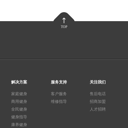
TOP
解决方案
服务支持
关注我们
家庭健身
客户服务
售后电话
商用健身
维修指导
招商加盟
全民健身
人才招聘
健身指导
康养健身