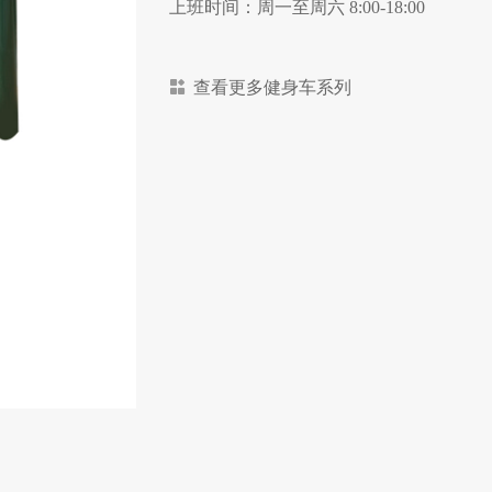
上班时间：周一至周六 8:00-18:00
查看更多健身车系列