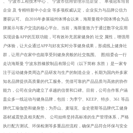
、 宁波市工程技术中心 、 宁波市信用管理示范企业 、 单项冠军培育
企业 及 专精特新中小企业 等多项权威认定，企业实力与品牌公信力
屡获认可。 自2016年参展福州体博会以来，海斯曼视中国体博会为品
牌展示与客户交流的核心平台。当前，海斯曼致力于通过数字化应用
实现设备APP的互联功能，可有效补充居家健身的 社交 属性，增强用
户体验，让大众通过APP与好友实时分享健身成果，形成线上健身社
群，让用户在家中也能享受到健身房般的社交氛围。
图|组委会一行
走访海斯曼 宁波东胜橡胶制品有限公司（以下简称 东胜 ）是一家专
注于运动健身类周边产品研发与生产的制造企业，长期为国内外多家
知名品牌提供高质量的代工服务。凭借可靠的产品品质与高效的协作
能力，公司在业内建立了卓越的信誉和口碑。目前，公司合作客户涵
盖众多一线运动与健身品牌，包括：为李宁、KEEP、特步、361 等品
牌代工瑜伽垫和健身垫；为乔山、麦瑞克、金史密斯等品牌代工健身
器材减震垫及相关配件。 公司始终坚持高标准的生产管理体系，严格
执行配方测试、环保检测等多重品控流程，确保产品符合环保与安全