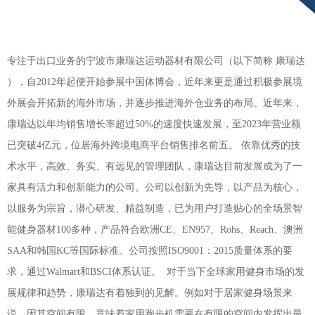
专注于出口业务的宁波市康瑞达运动器材有限公司（以下简称 康瑞达
），自2012年起便开始参展中国体博会，近年来更是通过积极参展境
外展会开拓新的海外市场，并逐步推进海外仓业务的布局。近年来，
康瑞达以年均销售增长率超过50%的速度快速发展，至2023年营业额
已突破4亿元，位居海外跨境电商平台销售排名前五。 依靠优秀的技
术水平，高效、务实、有远见的管理团队，康瑞达目前发展成为了一
家具有活力和创新能力的公司。公司以创新为先导，以产品为核心，
以服务为宗旨，潜心研发、精益制造，已为用户打造贴心的全场景智
能健身器材100多种，产品符合欧洲CE、EN957、Rohs、Reach、澳洲
SAA和韩国KC等国际标准。公司按照ISO9001：2015质量体系的要
求，通过Walmart和BSCI体系认证。
对于当下全球家用健身市场的发
展规律和趋势，康瑞达有着独到的见解。例如对于居家健身场景来
说，因其空间有限，意味着家用跑步机需要在有限的空间内发挥出最