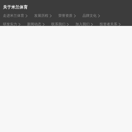
关于米兰体育
走进米兰体育
发展历程
荣誉资质
品牌文化
研发实力
新闻动态
联系我们
加入我们
投资者关系
产品中心
解决方案
OEM业务
项目案例
视频中心
品牌宣传
业务宣传
产品视频
健身课程
运动APP
解决方案
家庭健身
商用健身
全民健身
健身指导
康养健身
智慧教体
案例展示
OEM业务
服务支持
客户服务
维修指导
关注我们
售后电话
招商加盟
人才招聘