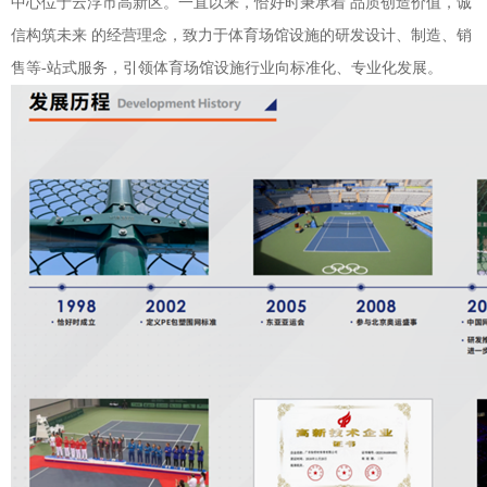
中心位于云浮市高新区。一直以来，恰好时秉承着 品质创造价值，诚
信构筑未来 的经营理念，致力于体育场馆设施的研发设计、制造、销
售等-站式服务，引领体育场馆设施行业向标准化、专业化发展。