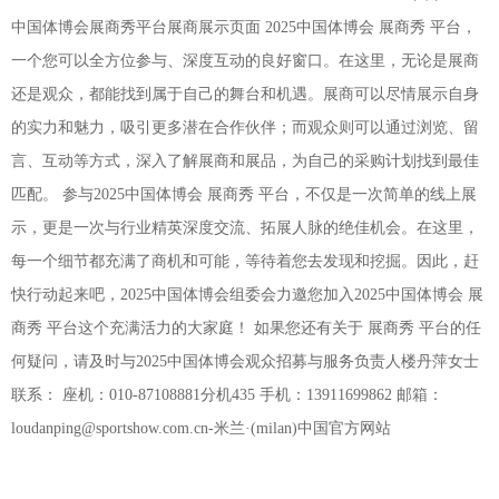
中国体博会展商秀平台展商展示页面 2025中国体博会 展商秀 平台，
一个您可以全方位参与、深度互动的良好窗口。在这里，无论是展商
还是观众，都能找到属于自己的舞台和机遇。展商可以尽情展示自身
的实力和魅力，吸引更多潜在合作伙伴；而观众则可以通过浏览、留
言、互动等方式，深入了解展商和展品，为自己的采购计划找到最佳
匹配。 参与2025中国体博会 展商秀 平台，不仅是一次简单的线上展
示，更是一次与行业精英深度交流、拓展人脉的绝佳机会。在这里，
每一个细节都充满了商机和可能，等待着您去发现和挖掘。因此，赶
快行动起来吧，2025中国体博会组委会力邀您加入2025中国体博会 展
商秀 平台这个充满活力的大家庭！ 如果您还有关于 展商秀 平台的任
何疑问，请及时与2025中国体博会观众招募与服务负责人楼丹萍女士
联系： 座机：010-87108881分机435 手机：13911699862 邮箱：
loudanping@sportshow.com.cn-米兰·(milan)中国官方网站