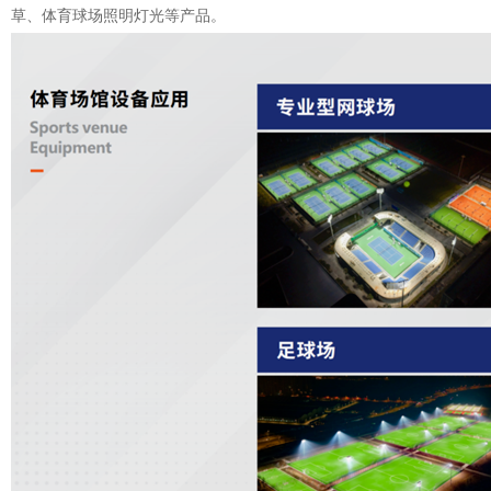
草、体育球场照明灯光等产品。