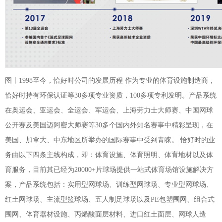
图丨1998至今，恰好时公司的发展历程 作为专业的体育设施制造商，
恰好时持有环保认证等30多项专业资质，100多项专利发明。产品系统
在奥运会、亚运会、全运会、军运会、上海劳力士大师赛、中国网球
公开赛及美国迈阿密大师赛等30多个国内外知名赛事中精彩呈现，在
美国、加拿大、中东地区所举办的国际赛事中受到青睐。 恰好时的业
务由以下四条主线构成，即：体育设施、体育照明、体育地材以及体
育服务，目前其已经为20000+片球场提供一站式体育场馆设施解决方
案，产品系统包括：实用型网球场、训练型网球场、专业型网球场、
红土网球场、主流型篮球场、五人制足球场以及PE包塑围网、组合式
围网、体育器材设施、丙烯酸面层材料、进口红土面层、网球人造