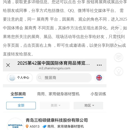
沟通，获取更多详细信息。您还可以点击 分享 按钮将展商或展品分享
给朋友或同事，分享方式包括微信、QQ、微博等社交媒体平台。 需
要注意的是，同一 展商秀 平台，因展商、观众的角色不同，进入2025
中国体博会 展商秀 不同页面，其操作方法也呈现出差异化。此外，如
果将您所关注的展商、展品、现场活动等信息分享给好友，只需找到
分享页面，点击页面右上角 ，即可生成邀请函，以便分享到朋友圈或
直接转发给朋友。