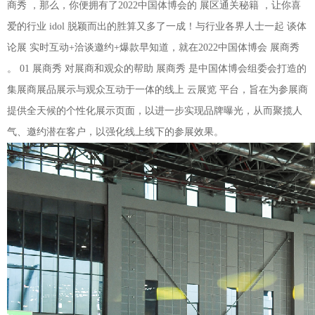
商秀 ，那么，你便拥有了2022中国体博会的 展区通关秘籍 ，让你喜
爱的行业 idol 脱颖而出的胜算又多了一成！与行业各界人士一起 谈体
论展 实时互动+洽谈邀约+爆款早知道，就在2022中国体博会 展商秀
。 01 展商秀 对展商和观众的帮助 展商秀 是中国体博会组委会打造的
集展商展品展示与观众互动于一体的线上 云展览 平台，旨在为参展商
提供全天候的个性化展示页面，以进一步实现品牌曝光，从而聚揽人
气、邀约潜在客户，以强化线上线下的参展效果。