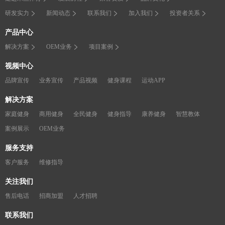
研发实力
新闻动态
联系我们
加入我们
投资者关系
产品中心
解决方案
OEM业务
项目案例
视频中心
品牌宣传
业务宣传
产品视频
健身课程
运动APP
解决方案
家庭健身
商用健身
全民健身
健身指导
康养健身
智慧教体
案例展示
OEM业务
服务支持
客户服务
维修指导
关注我们
售后电话
招商加盟
人才招聘
联系我们