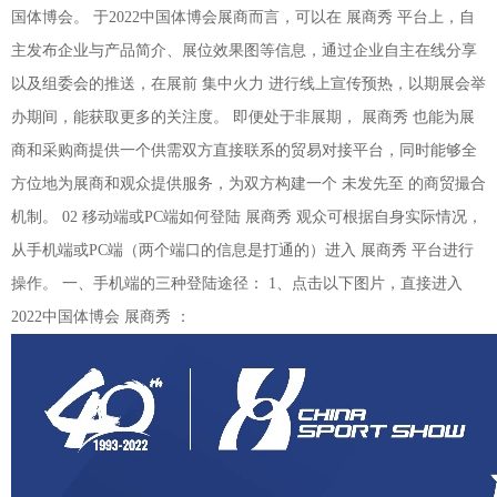
国体博会。 于2022中国体博会展商而言，可以在 展商秀 平台上，自
主发布企业与产品简介、展位效果图等信息，通过企业自主在线分享
以及组委会的推送，在展前 集中火力 进行线上宣传预热，以期展会举
办期间，能获取更多的关注度。 即便处于非展期， 展商秀 也能为展
商和采购商提供一个供需双方直接联系的贸易对接平台，同时能够全
方位地为展商和观众提供服务，为双方构建一个 未发先至 的商贸撮合
机制。 02 移动端或PC端如何登陆 展商秀 观众可根据自身实际情况，
从手机端或PC端（两个端口的信息是打通的）进入 展商秀 平台进行
操作。 一、手机端的三种登陆途径： 1、点击以下图片，直接进入
2022中国体博会 展商秀 ：