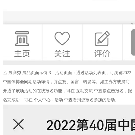
△ 展商秀 展品页面示例 3、活动页面：通过活动列表页，可浏览2022
中国体博会同期活动详情，并点赞、留言、转发等。如主办方或展商
开通了该项活动的在线报名功能，可在 互动交流 中直接点击报名，报
名完成后，可在 个人中心 - 活动 中查看到您报名参加的活动。