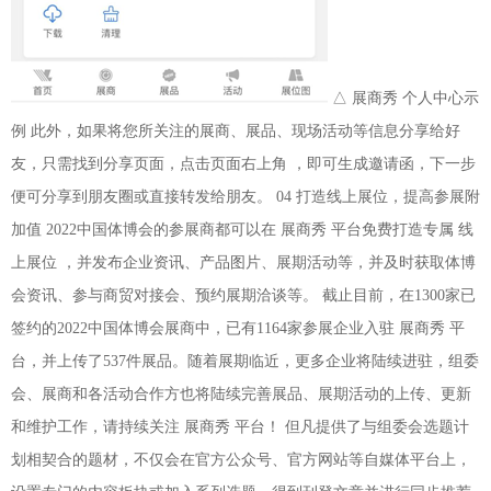
△ 展商秀 个人中心示
例 此外，如果将您所关注的展商、展品、现场活动等信息分享给好
友，只需找到分享页面，点击页面右上角 ，即可生成邀请函，下一步
便可分享到朋友圈或直接转发给朋友。 04 打造线上展位，提高参展附
加值 2022中国体博会的参展商都可以在 展商秀 平台免费打造专属 线
上展位 ，并发布企业资讯、产品图片、展期活动等，并及时获取体博
会资讯、参与商贸对接会、预约展期洽谈等。 截止目前，在1300家已
签约的2022中国体博会展商中，已有1164家参展企业入驻 展商秀 平
台，并上传了537件展品。随着展期临近，更多企业将陆续进驻，组委
会、展商和各活动合作方也将陆续完善展品、展期活动的上传、更新
和维护工作，请持续关注 展商秀 平台！ 但凡提供了与组委会选题计
划相契合的题材，不仅会在官方公众号、官方网站等自媒体平台上，