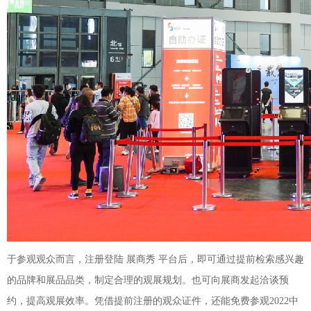
于参观观众而言，注册登陆 展商秀 平台后，即可通过提前检索感兴趣
的品牌和展品品类，制定合理的观展规划。也可向展商发起洽谈预
约，提高观展效率。凭借提前注册的观众证件，还能免费参观2022中