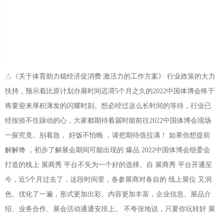
△《关于体育助力稳经济促消费 激活力的工作方案》 行业政策的大力
扶持，预示着比原计划办展时间迟滞5个月之久的2022中国体博会终于
将要迎来厚积薄发的闪耀时刻。想必经过这么长时间的等待，行业已
经按捺不住躁动的心，大家都期待着届时能前往2022中国体博会现场
一探究竟。别着急， 好饭不怕晚 ，请把期待值拉满！ 如果你想提前
解解馋 ，初步了解展会期间可能出现的 爆品 2022中国体博会组委会
打造的线上 展商秀 平台不失为一个好的选择。自 展商秀 平台开通至
今，近5个月过去了，这段时间里，各参展商对各自的 线上展位 又润
色、优化了一遍，形式更加出彩、内容更加丰富，企业信息、展品介
绍、业务合作、展会活动通通安排上。 不夸张地说，只要你玩转好 展