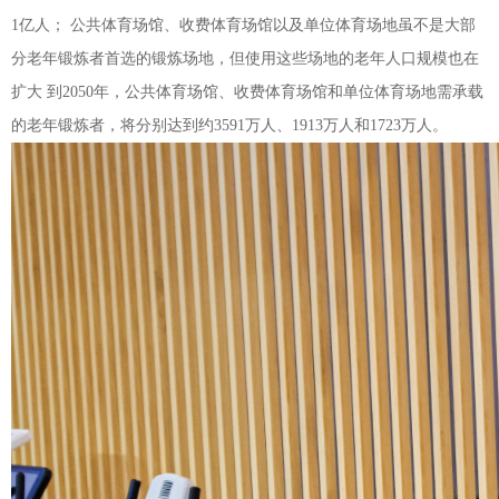
1亿人； 公共体育场馆、收费体育场馆以及单位体育场地虽不是大部
分老年锻炼者首选的锻炼场地，但使用这些场地的老年人口规模也在
扩大 到2050年，公共体育场馆、收费体育场馆和单位体育场地需承载
的老年锻炼者，将分别达到约3591万人、1913万人和1723万人。