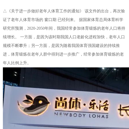
△《关于进一步做好老年人体育工作的通知》 该文件的出台，再次验
证了老年人体育市场的 窗口期 已经到来。 据国家体育总局体育科学
研究所预测，2020-2050年间，我国经常参加体育锻炼的老年人口将持
续增长。 一方面，是因为该时期我国人口老龄化进程加快，老年人口
规模不断攀升；另一方面，是因为随着我国体育强国建设的持续推
进，体育锻炼在老年人群中得到进一步推广，经常参加体育锻炼的老
年人比例上升。