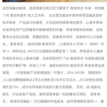
这些现象的根源，就是商家仅将注意力聚焦于 银发经济 本身，而忽略
了对 更好的老年 的人文关怀。 企业需克服老年群体体育设施及器材
技术研发、产品设计的难度，主动适应特殊群体的需求，让老年群体
在使用这些产品和服务时能够感受到乐趣、有使用便利的体验。这就
要求企业应以积极、新颖的理念，探索老年经济，有效应对人口老龄
化。 更多请见： 如何挖掘 银发经济 ，占据老年人市场？|《财经》书
评 cr：财经杂志 106万亿元规模的消费蓝海？ 当然，即使老年人服务
市场尚存在以上诸多问题，也依然阻挡不了以 银发经济 为源筑成的蓝
海空间不断扩增。未来三十年，老龄化相关的 银发经济 将迎来黄金发
展期。 《中国老龄产业发展报告》中预计，2014-2050年，我国老年
人口的消费规模将从4万亿元增长至106万亿元左右，占GDP的比例将
增长至33%，成为全球老龄市场潜力最大的国家。 至此，由 老龄化
催生、衍生的各产业链，都有望迎来新一轮的爆发式增长。 更多请
见： 银发经济崛起！万亿规模的市场蓝海，如何掌握财富密码 cr：健