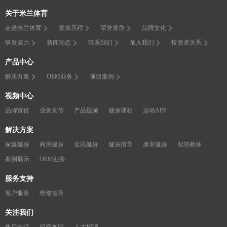
关于米兰体育
走进米兰体育
发展历程
荣誉资质
品牌文化
研发实力
新闻动态
联系我们
加入我们
投资者关系
产品中心
解决方案
OEM业务
项目案例
视频中心
品牌宣传
业务宣传
产品视频
健身课程
运动APP
解决方案
家庭健身
商用健身
全民健身
健身指导
康养健身
智慧教体
案例展示
OEM业务
服务支持
客户服务
维修指导
关注我们